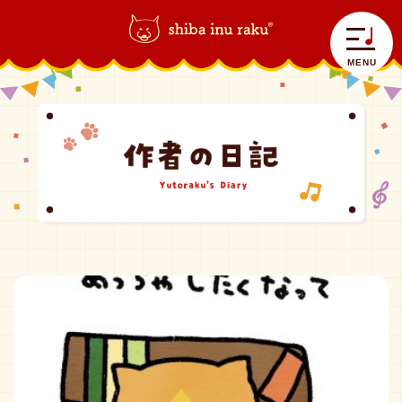
柴犬ラク｜shiba inu raku
>
作者の日常
MENU
自己紹介
ラクラク日記
コラボラク
グッズ情報