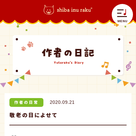
柴犬ラク｜shiba inu raku
>
作者の日常
>
敬老の日によせて
MENU
自己紹介
ラクラク日記
コラボラク
作者の日常
2020.09.21
敬老の日によせて
グッズ情報