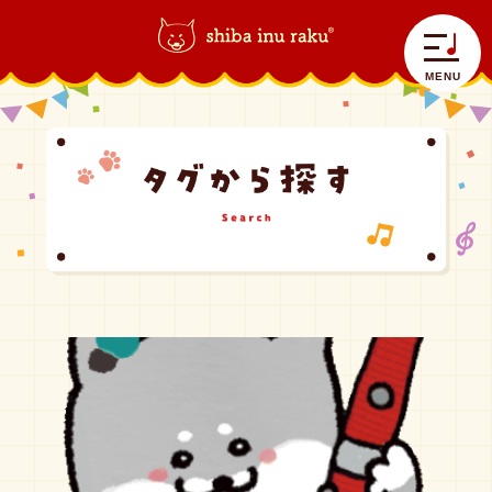
柴犬ラク｜shiba inu raku
>
ファゴット
MENU
自己紹介
ラクラク日記
コラボラク
グッズ情報