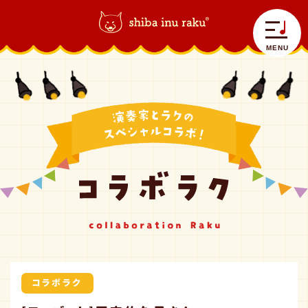
柴犬ラク｜shiba inu raku
>
コラボラク
>
[ファゴット]田吉佑久子さん
MENU
自己紹介
ラクラク日記
コラボラク
コラボラク
グッズ情報