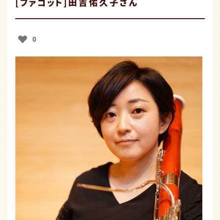
[ファゴット]田吉佑久子さん
おしらせ
0
取扱店