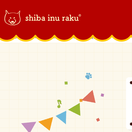
柴犬ラク｜shiba inu raku
>
今日のラク
>
おりこう