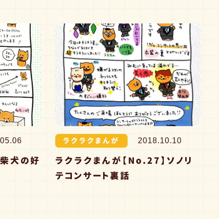
ラクラクまんが
05.06
2018.10.10
】柴犬の好
ラクラクまんが【No.27】ソノリ
テコンサート裏話