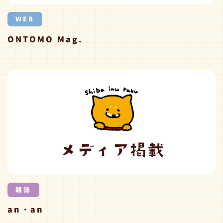
WEB
ONTOMO Mag.
雑誌
an・an