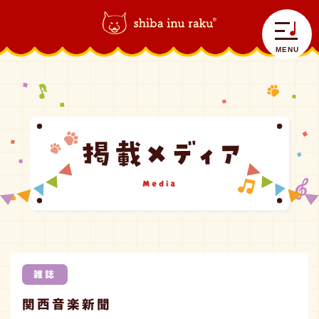
柴犬ラク｜shiba inu raku
>
雑誌
>
関西音楽新聞
MENU
自己紹介
ラクラク日記
コラボラク
雑誌
グッズ情報
関西音楽新聞