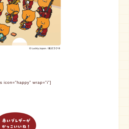
”happy” wrap=”i”]