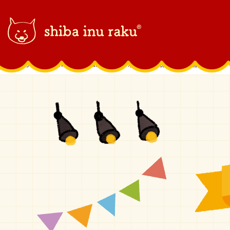
柴犬ラク｜shiba inu raku
>
コラボラク
>
株式会社 国際楽器社